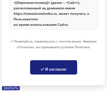
«[Омрезинотехника]»
(далее – «Сайт»),
расположенный на доменном имени
https://omrezinotehnika.ru
, может получить о
Пользователе
во время использования Сайта.
2. Какие данные мы собираем
✅ Пожалуйста, ознакомьтесь с текстом выше. Нажимая
Для оформления заказа и доставки товаров
«Согласен», вы принимаете условия Политики.
мы собираем следующие персональные
данные:
Фамилия, Имя, Отчество;
Номер контактного телефона;
✅ Я согласен
Адрес электронной почты;
Адрес доставки (почтовый индекс, город,
улица, дом, квартира).
ЗАКРЫТЬ
3. Цели сбора данных
Ваши данные используются исключительно