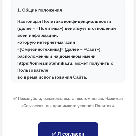
1. Общие положения
Настоящая Политика конфиденциальности
(далее – «Политика») действует в отношении
всей информации,
которую интернет-магазин
«[Омрезинотехника]»
(далее – «Сайт»),
расположенный на доменном имени
https://omrezinotehnika.ru
, может получить о
Пользователе
во время использования Сайта.
2. Какие данные мы собираем
✅ Пожалуйста, ознакомьтесь с текстом выше. Нажимая
Для оформления заказа и доставки товаров
«Согласен», вы принимаете условия Политики.
мы собираем следующие персональные
данные:
Фамилия, Имя, Отчество;
Номер контактного телефона;
✅ Я согласен