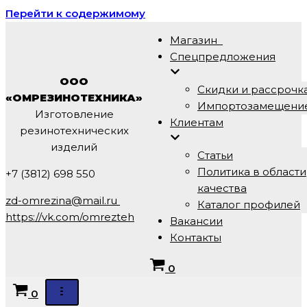
Перейти к содержимому
Магазин
Спецпредложения
ООО
Скидки и рассрочк
«ОМРЕЗИНОТЕХНИКА»
Импортозамещени
Изготовление
Клиентам
резинотехнических
изделий
Статьи
Политика в области
+7 (3812) 698 550
качества
zd-omrezina@mail.ru
Каталог профилей
https://vk.com/omrezteh
Вакансии
Контакты
Корзина
0
Корзина
0
Меню