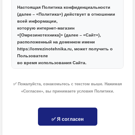
Настоящая Политика конфиденциальности
(далее – «Политика») действует в отношении
всей информации,
которую интернет-магазин
«[Омрезинотехника]»
(далее – «Сайт»),
расположенный на доменном имени
https://omrezinotehnika.ru
, может получить о
Пользователе
во время использования Сайта.
2. Какие данные мы собираем
✅ Пожалуйста, ознакомьтесь с текстом выше. Нажимая
Для оформления заказа и доставки товаров
«Согласен», вы принимаете условия Политики.
мы собираем следующие персональные
данные:
Фамилия, Имя, Отчество;
Номер контактного телефона;
✅ Я согласен
Адрес электронной почты;
Адрес доставки (почтовый индекс, город,