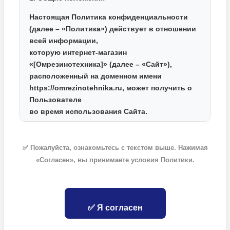
Настоящая Политика конфиденциальности
(далее – «Политика») действует в отношении
всей информации,
которую интернет-магазин
«[Омрезинотехника]»
(далее – «Сайт»),
расположенный на доменном имени
https://omrezinotehnika.ru
, может получить о
Пользователе
во время использования Сайта.
2. Какие данные мы собираем
✅ Пожалуйста, ознакомьтесь с текстом выше. Нажимая
Для оформления заказа и доставки товаров
«Согласен», вы принимаете условия Политики.
мы собираем следующие персональные
данные:
Фамилия, Имя, Отчество;
Номер контактного телефона;
✅ Я согласен
Адрес электронной почты;
Адрес доставки (почтовый индекс, город,