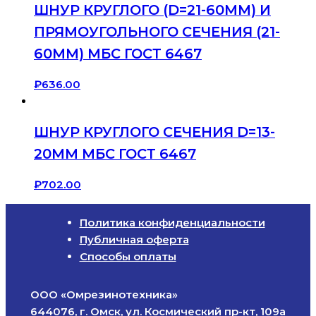
ШНУР КРУГЛОГО (D=21-60ММ) И
ПРЯМОУГОЛЬНОГО СЕЧЕНИЯ (21-
60ММ) МБС ГОСТ 6467
₽
636.00
ШНУР КРУГЛОГО СЕЧЕНИЯ D=13-
20ММ МБС ГОСТ 6467
₽
702.00
Политика конфиденциальности
Публичная оферта
Способы оплаты
ООО «Омрезинотехника»
644076, г. Омск, ул. Космический пр-кт, 109а