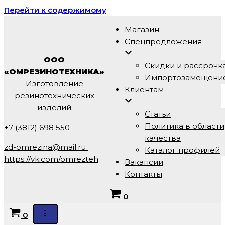
Перейти к содержимому
Магазин
Спецпредложения
ООО
Скидки и рассрочк
«ОМРЕЗИНОТЕХНИКА»
Импортозамещени
Изготовление
Клиентам
резинотехнических
изделий
Статьи
Политика в области
+7 (3812) 698 550
качества
zd-omrezina@mail.ru
Каталог профилей
https://vk.com/omrezteh
Вакансии
Контакты
Корзина
0
Корзина
0
Меню