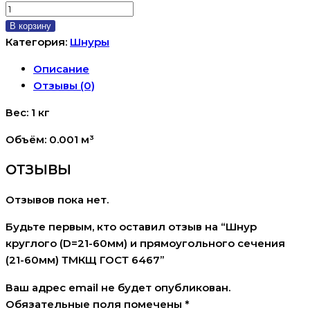
Количество
товара
В корзину
Шнур
Категория:
Шнуры
круглого
Описание
(D=21-
Отзывы (0)
60мм)
и
Вес: 1 кг
прямоугольного
Объём: 0.001 м³
сечения
(21-
ОТЗЫВЫ
60мм)
ТМКЩ
Отзывов пока нет.
ГОСТ
6467
Будьте первым, кто оставил отзыв на “Шнур
круглого (D=21-60мм) и прямоугольного сечения
(21-60мм) ТМКЩ ГОСТ 6467”
Ваш адрес email не будет опубликован.
Обязательные поля помечены
*